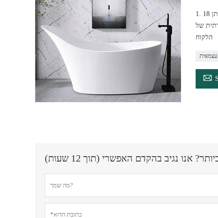
1. 18 שנות ניסיון בייצור מאז2004 2. ציוד מתקדם ומערכת ניהול שיטתית, מעל 200 עיצובים מעוצבים, גם להתאמה אישית 3. ניקוי קל 4. ניתן לחידוש וניתן
ות היוקרתית של
הלקוח
עצמאית

? אנו נגיב בהקדם האפשרי (תוך 12 שעות)