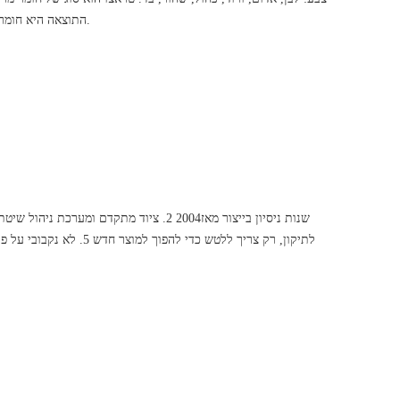
התוצאה היא חומר עמיד ובולט חזותית המשמש לעתים קרובות לריצוף, משטחים ומאפיינים אדריכליים אחרים.