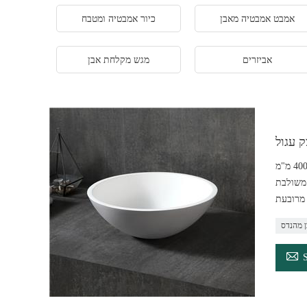
אמבט אמבטיה מאבן
כיור אמבטיה ומטבח
אביזרים
מגש מקלחת אבן
 עגול
אבן מלאכותית, כיור אבן משטח מוצק בעיצוב עגול מימד: קוטר 400 מ"מ x גובה 140 מ"מ גימור: מאט / מושחז מלאי: 100 יחידות/7 ימים אריזה: תיבת ארגז מצויר
ן משולבת
 מהנדס
