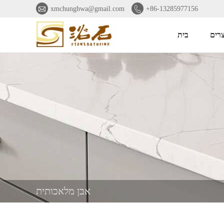


xmchunghwa@gmail.com
+86-13285977156
רים
בית
אבן מלאכותית