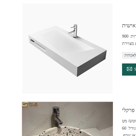
אישית
כיור משטח אמבטיה משולבת אבן מלאכותית יוקרתית קלה בהתאמה אישית מידות: 900x450x110 מ"מ עם גימור מט העיצוב המשופע והלא סדיר של הכיור מבליט
לאכותית

 פרקלי
וטש/ מט
או שרף.