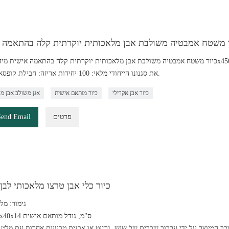
 משטח אמבטיה משולבת אבן מלאכותית יוקרתית קלה בהתאמה 
את סגנונו הייחודי מלאי: 100 יחידות אריזה: חבילת קופסא מצוירת.
כיור אבן אקרילי
כיור מותאם אישית
אגן משולב אבן מ
פרטים
Send Email
כיור כלי אבן טרצו מלאכותי לבן
גימור: מל
גודל: 60x40x14 ס"מ, גודל מותאם אישית
מרוכב המיוצר על ידי ערבוב שבבים של שיש, גרניט או אבנים טבעיות אחרות עם מלט 