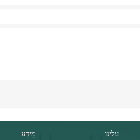
עלינו
מֵידָע