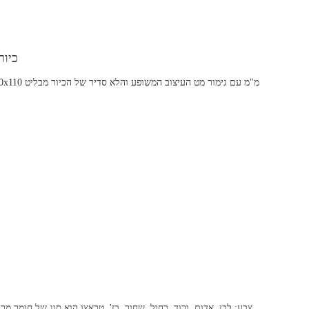
כיור
צבע: לבן, אדום, ורוד, כחול, שחור, בז'. טראצו הוא סוג של חומר 