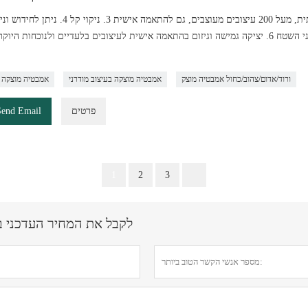
לתיקון, רק צריך ללטש כדי להפוך למוצר חדש 5. לא נקבובי על פני השטח 6. יציקה גמישה וגיזום בהתאמה אישית לעיצובים בלעדיים ולנוכח
ורוד/אדום/צהוב/כחול אמבטיה מוצק
אמבטיה מוצקה בעיצוב מודרני
אמבטיה מוצקה 
פרטים
Send Email
1
2
3
לקבל את המחיר העדכני ביותר