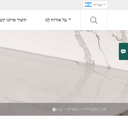

עברית
על אודות לָנוּ
תיצור איתנו קש


אבן מלאכותית
>
מוצרים
>
בית