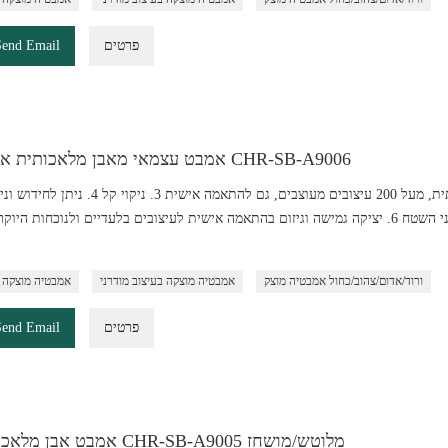
פרטים
Send Email
אמבט עצמאי מאבן מלאכותית איכותית CHR-SB-A9006
לתיקון, רק צריך ללטש כדי להפוך למוצר חדש 5. לא נקבובי על פני השטח 6. יציקה גמישה וגיזום בהתאמה אישית לעיצובים בלעדיים ולנוכח
ורוד/אדום/צהוב/כחול אמבטיה מוצק
אמבטיה מוצקה בעיצוב מודרני
אמבטיה מוצקה 
פרטים
Send Email
אמבט אבן מלאכותי עם CHR-SB-A9005 מלוטש/מושחז