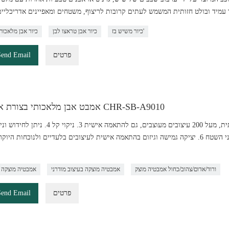
כיור משיש בז'
כיור אבן טראצו לבן
כיור אבן מלאכות
פרטים
Send Email
אמבט אבן מלאכותי בצורת אליפסה CHR-SB-A9010
לתיקון, רק צריך ללטש כדי להפוך למוצר חדש 5. לא נקבובי על פני השטח 6. יציקה גמישה וגיזום בהתאמה אישית לעיצובים בלעדיים ולנוכח
ורוד/אדום/צהוב/כחול אמבטיה מוצק
אמבטיה מוצקה בעיצוב מודרני
אמבטיה מוצקה 
פרטים
Send Email