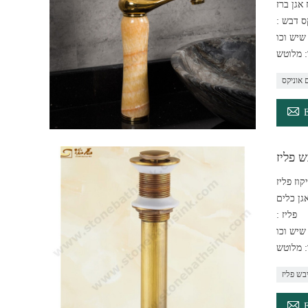
 אגן ברז
יקס דבש
: מלוטש
 אוניקס

ש פליז
אגן כלים
: פליז
: מלוטש
בש פליז
