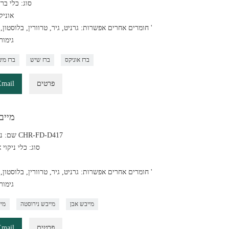
סוג: כלי ברז
: אונ
חומרים אחרים אפשרות: גרניט, גיר, טרוורין, בלוסטון, שיש וכו '
גימור
ברז אוניקס
ברז שיש
ברז מים
פרטים
Email
מייב
שם: ניקוז פליז CHR-FD-D417
סוג: כלי ניקוי 
חומרים אחרים אפשרות: גרניט, גיר, טרוורין, בלוסטון, שיש וכו '
גימור
מייבש אבן
מייבש נירוסטה
מיי
פרטים
Email