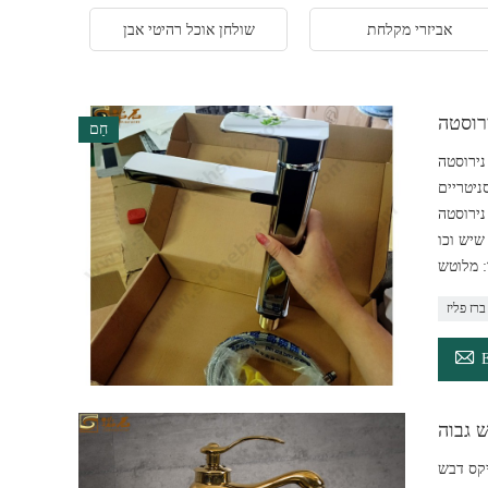
אביזרי מקלחת
שולחן אוכל רהיטי אבן
ירוסטה
חַם
נירוסטה
סניטריים
נירוסטה
: מלוטש
ברז פליז

 גבוה