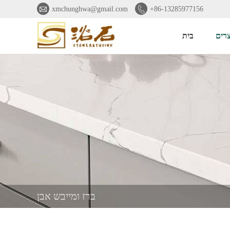


xmchunghwa@gmail.com
+86-13285977156
רים
בית
ברז ומייבש אבן