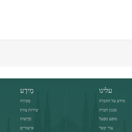
עלינו
מֵידָע
מידע על החברה
מְסִירָה
סגנון חברה
שירות צוות
מופע מפעל
חֲדָשׁוֹת
צור קשר
אישורים