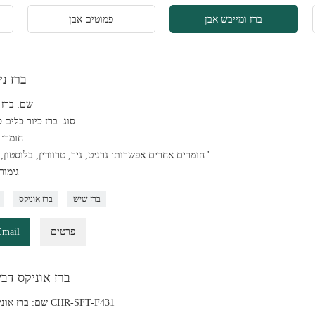
ברז ומייבש אבן
פמוטים אבן
ברז נ
שם: ברז 
סוג: ברז כיור כלים 
חומר: 
חומרים אחרים אפשרות: גרניט, גיר, טרוורין, בלוסטון, שיש וכו '
גימור
ברז שיש
ברז אוניקס
פרטים
Email
ברז אוניקס דבש
שם: ברז אוניקס דבש CHR-SFT-F431