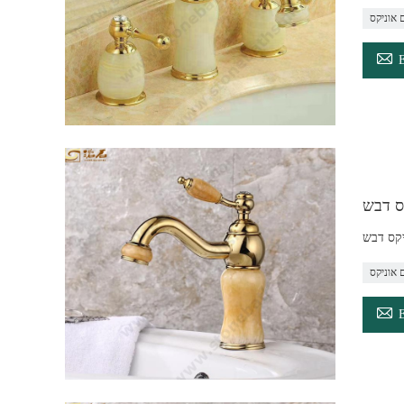
 אוניקס

ס דבש
יקס דבש
 אוניקס
