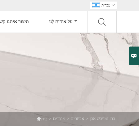

עברית
על אודות לָנוּ
תיצור איתנו קש


ברז ומייבש אבן
>
אביזרים
>
מוצרים
>
בית