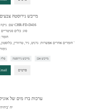
מייבש נירוסטה צבעים 
שם: ניקוז נירוסטה CHR-FD-D416
סוג: כלים סניטריים 
חומר: 
חומרים אחרים אפשרות: גרניט, גיר, טרוורין, בלוסטון, שיש וכו '
גימור
מייבש אבן
מייבש נירוסטה
Waterlet פליז
פרטים
Email
ערכות ברז מים של אוניקס
3 יח 'ביחי