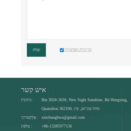
מדיניות הפרטיות
שלח
איש קשר
Rm 302#-303#, New Sight Sunshine, Rd Hengxing,
כתובת :
Quanzhou 362100, מחוז פוג'יאן, סין
xmchunghwa@gmail.com
אֶלֶקטרוֹנִי :
+86-13285977156
טלפון :