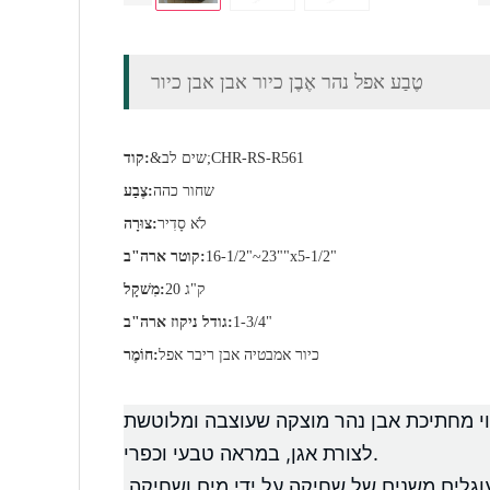
טֶבַע אפל נהר אֶבֶן כיור אבן אבן כיור
&שים לב;CHR-RS-R561
קוד:
שחור כהה
צֶבַע:
לֹא סָדִיר
צוּרָה:
16-1/2"~23""x5-1/2"
קוטר ארה"ב:
20 ק"ג
מִשׁקָל:
1-3/4"
גודל ניקוז ארה"ב:
כיור אמבטיה אבן ריבר אפל
חוֹמֶר:
שוי מחתיכת אבן נהר מוצקה שעוצבה ומלוטשת
לצורת אגן, במראה טבעי וכפרי.
וגלים משנים של שחיקה על ידי מים ושחיקה.