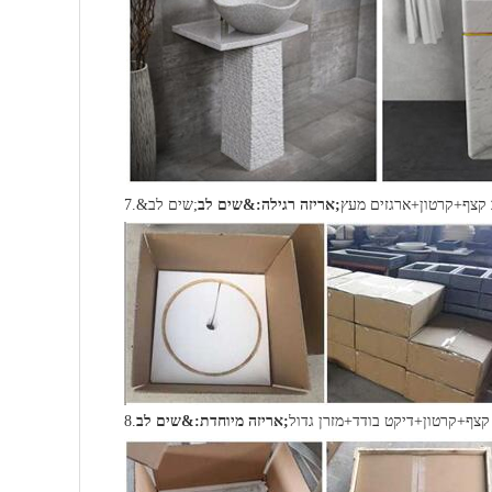
 קצף+קרטון+ארגזים מעץ
אריזה רגילה:&שים לב;
7.&שים לב;
קצף+קרטון+דיקט בודד+מזרן גדול
אריזה מיוחדת:&שים לב;
8.