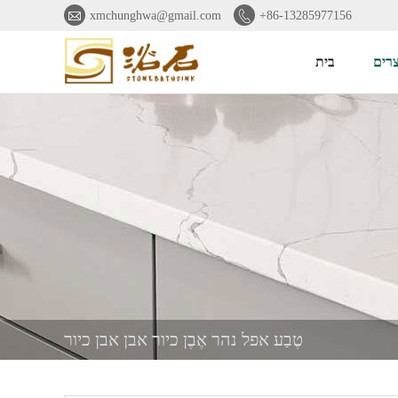


xmchunghwa@gmail.com
+86-13285977156
רים
בית
טֶבַע אפל נהר אֶבֶן כיור אבן אבן כיור