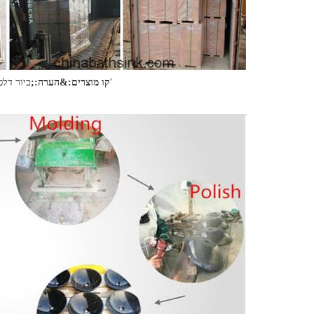
כיור דלפק, כיור הדום, אמבטיה, שירותים, מגש מקלחת, אנדרטה וכו'
קו מוצרים:&הערה:;