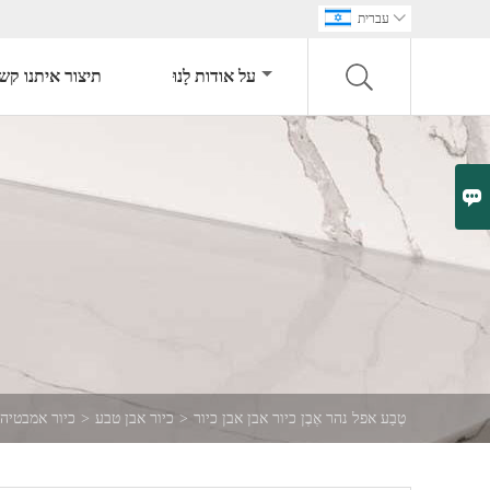

עברית
על אודות לָנוּ
תיצור איתנו קש

טֶבַע אפל נהר אֶבֶן כיור אבן אבן כיור
>
כיור אבן טבע
>
כיור אמבטיה