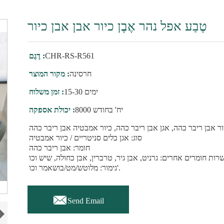
טֶבַע אפל נהר אֶבֶן כיור אבן אבן כיור
CHR-RS-R561
דֶגֶם :
חרסינה
מקור המוצר :
15-30 ימים
זמן משלוח :
8000 יח' בחודש
יכולת אספקה :
ר אבן ריבר כהה, אגן אבן ריבר כהה, כיור אמבטיה אבן ריבר כהה
סוג: אגן כלים סניטריים / כיור אמבטיה
חומר: אבן ריבר כהה
גימור: מלוטש/מט/בושאמר וכו'.

Send Email