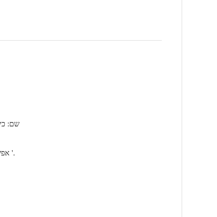
שם: כיו
אפשרות חומרים אחרים: גרניט, אבן גיר, טרברין, אבן כחולה, שיש וכו '.