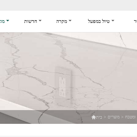
ר
טיול במפעל
מקרה
חדשות
מוצ

 ומטבח
>
מוצרים
>
בית