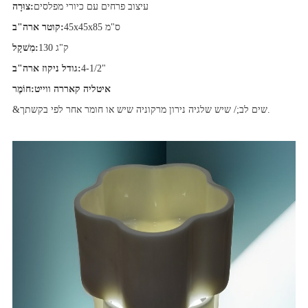
עיצוב פרחים עם כיורי מפלסים
צוּרָה:
45x45x85 ס"מ
קוטר ארה"ב:
130 ק"ג
מִשׁקָל:
4-1/2"
גודל ניקוז ארה"ב:
איטליה קאררה ווייט
חוֹמֶר:
&שים לב;/ שיש שלגיה נירון מרקוניה שיש או חומר אחר לפי בקשתך.