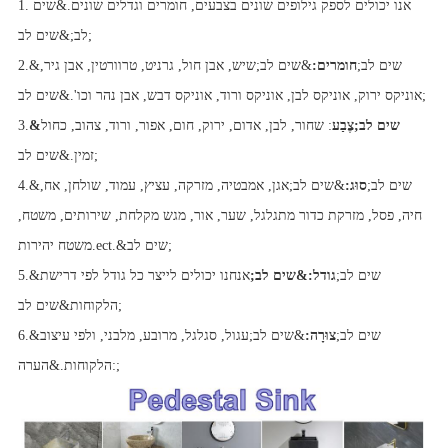
1. אנו יכולים לספק גילופים שונים בצבעים, חומרים וגדלים שונים.&שים
לב;&שים לב;
2.&שים לב;
חומרים:
&שים לב;שיש, אבן חול, גרניט, טרוורטין, אבן גיר,
אוניקס ירוק, אוניקס לבן, אוניקס ורוד, אוניקס דבש, אבן נהר וכו'.&שים לב;
&שים לב;צֶבַע
: שחור, לבן, אדום, ירוק, חום, אפור, ורוד, צהוב, כחול
3.
זמין.&שים לב;
4.&שים לב;
סוּג:
&שים לב;אגן, אמבטיה, מזרקה, עציץ, עמוד, שולחן, אח,
חיה, פסל, מזרקת כדור מתגלגל, שער, אור, מגש מקלחת, שירותים, משטח,
משטח יהירות.ect.&שים לב;
5.&שים לב;
גודל:&שים לב;
אנחנו יכולים לייצר כל גודל לפי דרישת
הלקוחות&שים לב;
6.&שים לב;
צוּרָה:
&שים לב;עגול, סגלגל, מרובע, מלבני, ולפי עיצוב
הלקוחות.&הערה:;