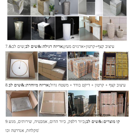
עיצוב קצף+קרטון+ארגזים מעץ
אריזה רגילה:&שים לב;
7.&שים לב;
עיצוב קצף + קרטון + דיקט בודד + משטח גדול
אריזה מיוחדת:&שים לב;
8.
קו מוצרים:&שים לב;
כיור דלפק, כיור הדום, אמבטיה, שירותים, מגש
9.
מקלחת, אנדרטה וכו'