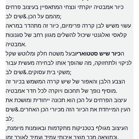
כיור אמבטיה יוקרתי ונצחי המתאפיין בעיצוב פרחים
מהמם על הכן.&שים לב;
עשוי משיש לבן קררה פרימיום, כיור זה מתהדר במראה
קלאסי ואלגנטי שיכול להשלים מגוון רחב של סגנונות
אמבטיה.
ה
כיור שיש סטטואריו
בעל משטח חלק ומלוטש שקל
לניקוי ולתחזוקה, מה שהופך אותו לבחירה מעשית עבור
משקי בית עסוקים.&שים לב;
הצבע הלבן והאפור של שיש קררה המשמש בכיור זה
מוסיף נופך של תחכום ויוקרה לכל חדר אמבטיה.
עיצוב הפרחים על הכן הוא תכונה ייחודית ומושכת את
העין המייחדת את הכיור הזה מכיורי הכן האחרים.&שים
לב;
העיצוב מגולף בטכניקות מתקדמות ובאומנות מיומנת,
וכתוצאה מכך מוצר איכותי עמיד ועמיד לאורך זמן.