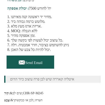
7500 יח' לחודש
יכולת אספקה :
1. מחיר יד ראשונה קנה מאיתנו.
2. מלוטש ברמה גבוהה ביד.
3. אריזת ארגז מעץ מלא.
4. MOQ: ללא הגבלה
5. זמן אספקה ​​מהיר.
6. כל עיצוב יכול לעשות לפי בקשה שלך.
7. ניתן להשתמש בציבור, חדר אמבטיה. וילה
8. יכול להיות כל צבע של האבן.

Send Email
איטליה קאררה שיש לבן פרח עיצוב כיור הדום
&שים לב;CHR-SP-M245
קוד:
&הערה:;לבן או כבקשתך
צֶבַע: