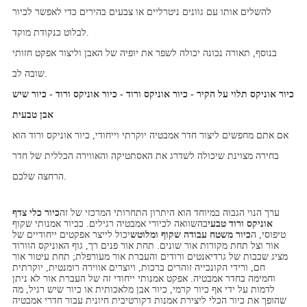
להשלים אותו עם גוונים ניטרליים או צבעים בהירים כדי לאפשר לכיור
לבלוט כנקודת מוקד.
בנוסף, תאורה נכונה יכולה לשפר את יופיה של האבן וליצור אפקט חזותי
שובה לב.
כיור אוניקס תלוי על הקיר - כיור אוניקס ורוד - כיור אוניקס ורוד - כיור שיש
אבן טבעית
אם אתם מחפשים ליצור חדר אמבטיה יוקרתי וייחודי, כיור אוניקס ורוד הוא
בחירה מצוינת שיכולה לשדרג את האסתטיקה והאווירה הכללית של חדר
הרחצה שלכם.
ערך הנוי הגבוה במיוחד הוא היתרון התחרותי המרכזי של זה
כיור כלי צדף
אוניקס ורוד טבעי
בהשוואה לכיורי אמבטיה רגילים. ככיור אמנותי שקוף
טיפוסי, ה
כיור משטח עבודה שקוף ומלוטש
יכול לייצר אפקטים ייחודיים של
אור וצל תחת מקורות אור שונים. תחת אור פנים רך, גוף האוניקס הוורוד
מציג שכבות של גרדיאנטים ורודים והעברת אור מעורפלת; תחת עיטור אור
חם, ורידי הקונכייה זוהרים ברכות, ויוצרים אווירה רומנטית, יוקרתית
וחמימה בחדר אמבטיה. אפקט אמנותי ייחודי זה של העברת אור לא ניתן
לדמות על ידי אף כיור קרמי, כיור אבן מלאכותית או כיור שיש רגיל, מה
שהופך את כיור הכלי ליצירת אמנות דקורטיבית חיונית עבור חדרי אמבטיה