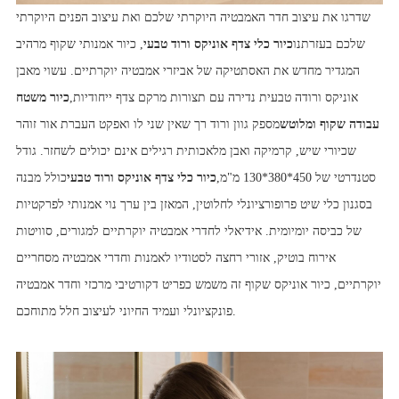
שדרגו את עיצוב חדר האמבטיה היוקרתי שלכם ואת עיצוב הפנים היוקרתי
שלכם בעזרתנו
כיור כלי צדף אוניקס ורוד טבעי
, כיור אמנותי שקוף מרהיב
המגדיר מחדש את האסתטיקה של אביזרי אמבטיה יוקרתיים. עשוי מאבן
אוניקס ורודה טבעית נדירה עם תצורות מרקם צדף ייחודיות,
כיור משטח
עבודה שקוף ומלוטש
מספק גוון ורוד רך שאין שני לו ואפקט העברת אור זוהר
שכיורי שיש, קרמיקה ואבן מלאכותית רגילים אינם יכולים לשחזר. גודל
סטנדרטי של 450*380*130 מ"מ,
כיור כלי צדף אוניקס ורוד טבעי
כולל מבנה
בסגנון כלי שיט פרופורציונלי לחלוטין, המאזן בין ערך נוי אמנותי לפרקטיות
של כביסה יומיומית. אידיאלי לחדרי אמבטיה יוקרתיים למגורים, סוויטות
אירוח בוטיק, אזורי רחצה לסטודיו לאמנות וחדרי אמבטיה מסחריים
יוקרתיים, כיור אוניקס שקוף זה משמש כפריט דקורטיבי מרכזי וחדר אמבטיה
פונקציונלי ועמיד החיוני לעיצוב חלל מתוחכם.