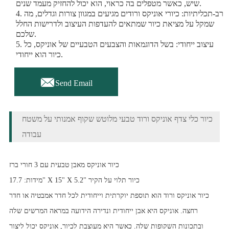
שיש, כאשר מטפלים בה כראוי, הוא יכול להחזיק מעמד שנים.
4. רב-תכליתיות: כיורי אוניקס ורודים מגיעים במגוון צורות וגדלים, מה
שמקל על מציאת כיור שמתאים להעדפות העיצוב ולדרישות החלל
שלכם.
5. עיצוב ייחודי: בשל הדוגמאות והצבעים הטבעיים של אוניקס, כל
כיור הוא ייחודי.

Send Email
כיור כלי צדף אוניקס ורוד טבעי מלוטש שקוף אמנותי על משטח
עבודה
כיור אוניקס מאבן טבעית עם 3 חורי ברז
מידות: 17.7" X 15" X 5.2" כיור תלוי על הקיר
כיור אוניקס ורוד הוא תוספת יוקרתית וייחודית לכל חדר אמבטיה או חדר
רחצה. אוניקס היא אבן ייחודית ונדירה הידועה במראה המרשים שלה
ובתכונות השקופות שלה. כאשר היא מעוצבת לכיור, אוניקס יכול ליצור