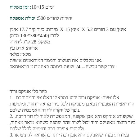
10~15 ימים
זמן משלוח :
500 יחידות לחודש
יכולת אספקה :
מידות: כיור קיר 17.7 אינץ' X 15 אינץ' X 5.2 אינץ' עם 3 חורים
לברז (450*380*130 מ"מ)
משקל: 28 ק"ג ליחידה
אריזה: ארגז עץ
מלאי: מלאי
אנו מקבלים את העיצוב והממד המותאמים אישית.
צרו קשר עכשיו -- 24 שעות ביממה באינטרנט בוואטסאפ
כיור כלי אוניקס ורוד
1. אלגנטיות: אוניקס ורוד ידוע במראהו האלגנטי והמתוחכם.
הווריאציות הטבעיות באבן מעניקות לכל כיור מראה ייחודי, ומוסיפות
נופך של יוקרה לחדר האמבטיה שלכם.
2. שקיפות: אוניקס היא אבן שקופה, המאפשרת לאור לחדור דרכה.
כיור רחצה מאוניקס ורוד יכול ליצור זוהר יפהפה כשהוא מואר מאחור,
ולהוסיף אווירה רכה וחמימה לחלל שלכם.
3. עמידות: בעוד שאוניקס הוא אבן רכה יותר בהשוואה לגרניט או