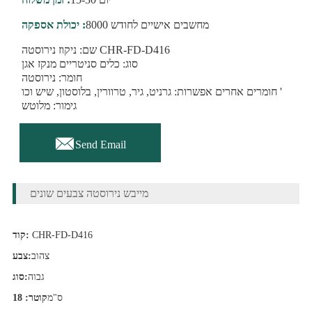
8000 מחשבים אישיים לחודש
יכולת אספקה :
שם: ניקוז נירוסטה CHR-FD-D416
סוג: כלים סניטריים מנקז אגן
חומר: נירוסטה
חומרים אחרים אפשרות: גרניט, גיר, טרוורין, בלוסטון, שיש וכו '
גימור: מלוטש

Send Email
מייבש נירוסטה צבעים שונים
CHR-FD-D416
קוד:
צהוב
צבע:
גבוה
סוג:
ס"מ
קוטר: 18