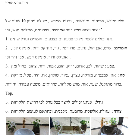
נירוסטה
חומר:
פליז מייבש, אריחים
מייבשים
, גרניט
מייבש
, יש לנו ניסיון 10 שנים של
ייצור ויצוא שיש כיור אמבטיה, שירותים, מקלחת מגש, וכו '
1. אנו יכולים לספק גילופי צבעוניים בצבעים, חומרים וגודל שונים.
חומרים:
שיש, אבן חול, גרניט, טרוורטין, גיר, אוניקס ירוק, אוניקס לבן,
2.
אוניקס ורוד, אוניקס דבש, אבן נהר וכו '.
: שחור, לבן, אדום, ירוק, חום, אפור, ורוד, צהוב, כחול זמין.
צבע
3.
סוג:
אגן, אמבטיה, מזרקה, עציץ, עמוד, שולחן, אח, חיה, פסל, מזרקת
4.
כדור מתגלגל, שער, אור, מגש מקלחת, שירותים, משטח עבודה, יהירות.
Top.
אנחנו יכולים לייצר בכל גודל לפי דרישת הלקוחות
גודל:
5.
עגולה, אליפסה, מרובעת, מלבנית, ובהתאם לעיצוב הלקוחות.
צורה:
6.