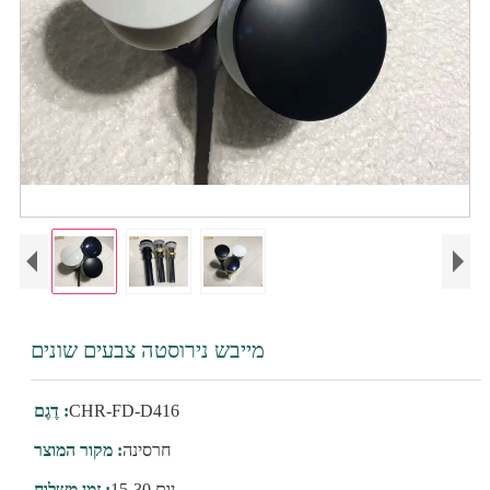
מייבש נירוסטה צבעים שונים
CHR-FD-D416
דֶגֶם :
חרסינה
מקור המוצר :
15-30 יום
זמן משלוח :