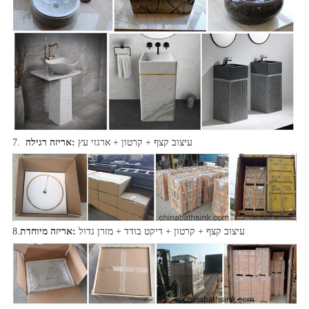
עיצוב קצף + קרטון + ארגזי עץ
אריזה רגילה:
7.
עיצוב קצף + קרטון + דיקט בודד + מזרן גדול
אריזה מיוחדת:
8.